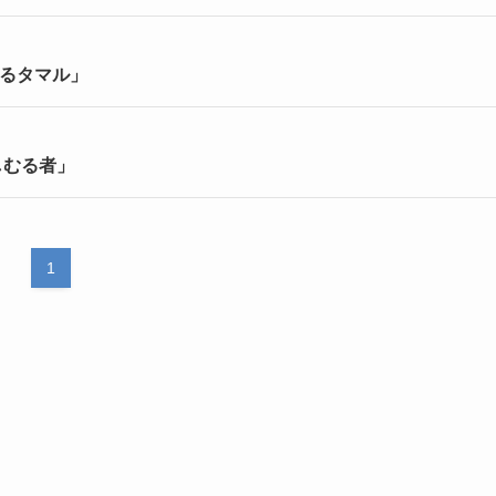
するタマル」
しむる者」
1