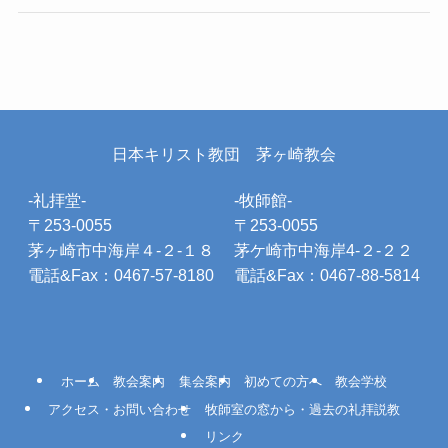
日本キリスト教団 茅ヶ崎教会
-礼拝堂-
-牧師館-
〒253-0055
〒253-0055
茅ヶ崎市中海岸４-２-１８
茅ケ崎市中海岸4-２-２２
電話&Fax：0467-57-8180
電話&Fax：0467-88-5814
ホーム
教会案内
集会案内
初めての方へ
教会学校
アクセス・お問い合わせ
牧師室の窓から・過去の礼拝説教
リンク