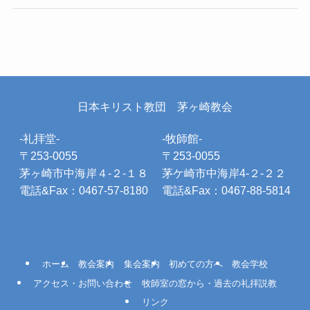
日本キリスト教団 茅ヶ崎教会
-礼拝堂-
-牧師館-
〒253-0055
〒253-0055
茅ヶ崎市中海岸４-２-１８
茅ケ崎市中海岸4-２-２２
電話&Fax：0467-57-8180
電話&Fax：0467-88-5814
ホーム
教会案内
集会案内
初めての方へ
教会学校
アクセス・お問い合わせ
牧師室の窓から・過去の礼拝説教
リンク