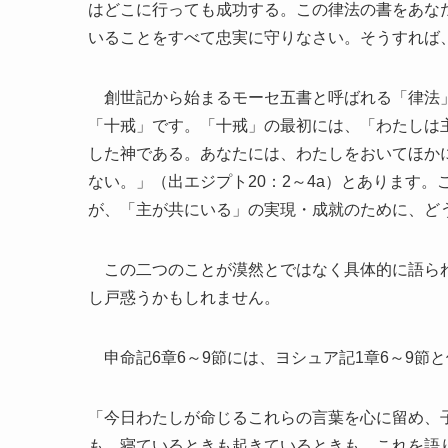
はどこに行っても成功する。この律法の書をあな
いることをすべて忠実に守りなさい。そうすれば、
創世記から始まるモーセ五書と呼ばれる「律法」
「十戒」です。「十戒」の最初には、「わたしは
した神である。あなたには、わたしをおいてほか
ない。」（出エジプト20：2～4a）とあります
が、「主が共にいる」の実現・成就のために、ど
この二つのことが漠然とではなく具体的に語られ
し戸惑うかもしれません。
申命記6章6～9節には、ヨシュア記1章6～9節
「今日わたしが命じるこれらの言葉を心に留め、
も、寝ているときも起きているときも、これを語