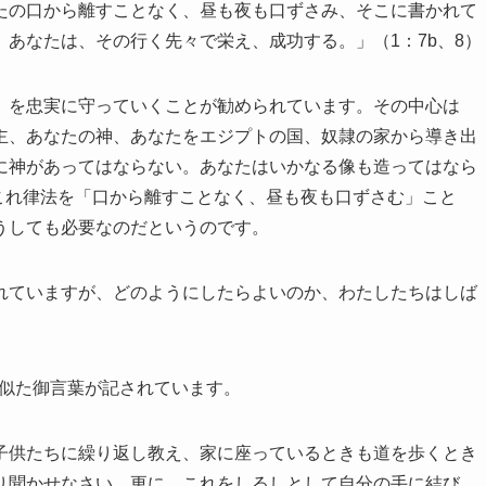
たの口から離すことなく、昼も夜も口ずさみ、そこに書かれて
あなたは、その行く先々で栄え、成功する。」（1：7b、8）
を忠実に守っていくことが勧められています。その中心は
主、あなたの神、あなたをエジプトの国、奴隷の家から導き出
に神があってはならない。あなたはいかなる像も造ってはなら
。これ律法を「口から離すことなく、昼も夜も口ずさむ」こと
うしても必要なのだというのです。
ていますが、どのようにしたらよいのか、わたしたちはしば
と似た御言葉が記されています。
子供たちに繰り返し教え、家に座っているときも道を歩くとき
り聞かせなさい。更に、これをしるしとして自分の手に結び、