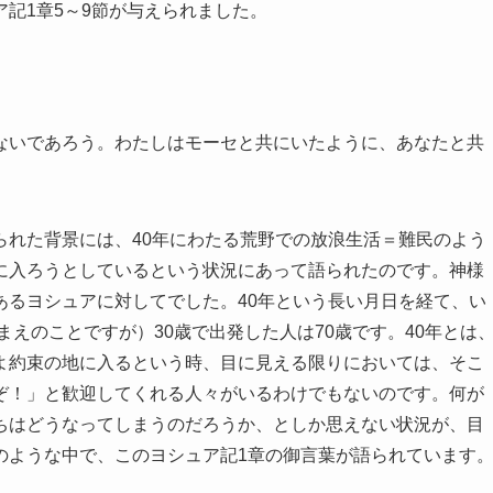
記1章5～9節が与えられました。
ないであろう。わたしはモーセと共にいたように、あなたと共
られた背景には、40年にわたる荒野での放浪生活＝難民のよう
に入ろうとしているという状況にあって語られたのです。神様
あるヨシュアに対してでした。40年という長い月日を経て、い
まえのことですが）30歳で出発した人は70歳です。40年とは
よ約束の地に入るという時、目に見える限りにおいては、そこ
ぞ！」と歓迎してくれる人々がいるわけでもないのです。何が
ちはどうなってしまうのだろうか、としか思えない状況が、目
のような中で、このヨシュア記1章の御言葉が語られています