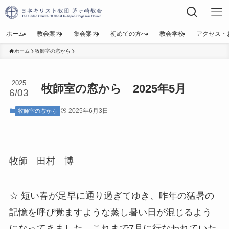
ホーム
教会案内
集会案内
初めての方へ
教会学校
アクセス・
ホーム
牧師室の窓から
2025
牧師室の窓から 2025年5月
6/03
2025年6月3日
牧師室の窓から
牧師 田村 博
☆ 短い春が足早に通り過ぎてゆき、昨年の猛暑の
記憶を呼び覚ますような蒸し暑い日が混じるよう
になってきました。これまで7月に行なわれていた