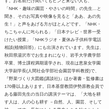
す。お名前だけ聞いてもピンと来ない人も、
「NHK・趣味の園芸・やさいの時間」の先生…と
聞き、そのお写真や映像を見ると「ああ、あの先
生！」と声をあげる方がほとんどです。「NHK・
ちこちゃんに𠮟られる」「日本テレビ・世界一受
けたい授業」「NHKラジオ・夏休み子供科学電話
相談(植物回答)」にも出演されています。先生は、
秋田県湯沢市でお生まれになり、岩手大学農学部
卒業、博士課程満期退学され、現在は恵泉女学園
大学副学長(人間社会学部社会園芸学科教授)で、
『野菜づくり大図鑑(講談社)』ほか著書・監修書は
170冊以上あります。日本基督教団伊勢原教会員で
ある藤田先生の当日の講演テーマは、「大地を耕
す人は、人の心も耕す －自然、人、園芸、そして